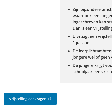
Zijn bijzondere oms
waardoor een jonger
ingeschreven kan sta
Dan is een vrijstellin
U vraagt ​​een vrijste
1 juli aan.
De leerplichtambtena
jongere wel of geen vr
De jongere krijgt vo
schooljaar een vrijste
Vrijstelling aanvragen
(Verwijst
naar