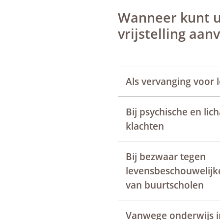
een
externe
Wanneer kunt u
website)
vrijstelling aan
Als vervanging voor l
Bij psychische en lic
klachten
Bij bezwaar tegen
levensbeschouwelijke
van buurtscholen
Vanwege onderwijs i