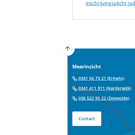
inschrijvingsplicht
(pd
Scroll
naar
Meerinzicht
boven
naar
(Verw
0341 56 73 21 (Ermelo)
het
naar
(
0341 411 911 (Harderwijk)
begin
een
n
van
(V
036 522 95 22 (Zeewolde)
tele
e
de
na
t
paginainhoud
ee
Contact
te