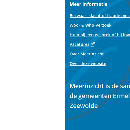
Meer informatie
Bezwaar, klacht of fraude mel
Woo- & Who-verzoek
Hulp bij een gesprek of bij in
(Verwijst
Vacatures
naar
Over Meerinzicht
een
Over deze website
externe
website)
Meerinzicht is de s
de gemeenten Ermel
Zeewolde