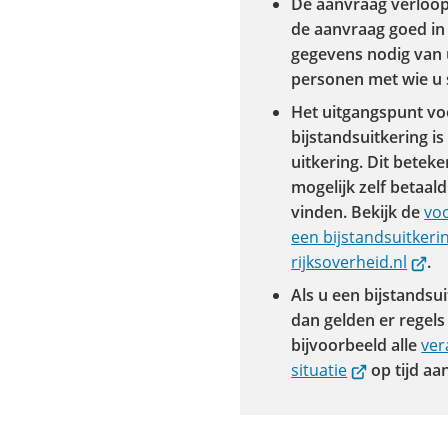
De aanvraag verloop
de aanvraag goed in 
gegevens nodig van 
personen met wie u
Het uitgangspunt vo
bijstandsuitkering i
uitkering. Dit beteke
mogelijk zelf betaal
vinden. Bekijk de
vo
een bijstandsuitkeri
(Verw
rijksoverheid.nl
.
naar
Als u een bijstandsu
een
dan gelden er regels
exter
bijvoorbeeld alle
ver
websi
(Verwijst
situatie
op tijd a
naar
een
externe