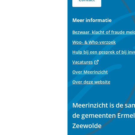
te
Meer informatie
Bezwaar, klacht of fraude mel
Woo- & Who-verzoek
Hulp bij een gesprek of bij in
(Verwijst
Vacatures
naar
Over Meerinzicht
een
Over deze website
externe
website)
Meerinzicht is de s
de gemeenten Ermel
Zeewolde