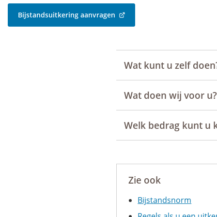
website)
Bijstandsuitkering aanvragen
(Verwijst
naar
een
externe
website)
Wat kunt u zelf doen
Wat doen wij voor u?
Welk bedrag kunt u k
Zie ook
Bijstandsnorm
Regels als u een uitk