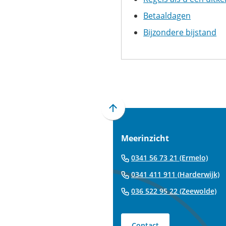
Betaaldagen
Bijzondere bijstand
Scroll
naar
Meerinzicht
boven
naar
(Verw
0341 56 73 21 (Ermelo)
het
naar
(
0341 411 911 (Harderwijk)
begin
een
n
van
(V
036 522 95 22 (Zeewolde)
tele
e
de
na
t
paginainhoud
ee
Contact